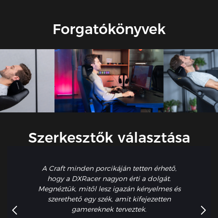
magasságállítással dinamikusan igazodik a nyak Cobb-
szögéhez (28°-34°).
Forgatókönyvek
Szerkesztők választása
A Craft minden porcikáján tetten érhető,
hogy a DXRacer nagyon érti a dolgát.
Megnéztük, mitől lesz igazán kényelmes és
szerethető egy szék, amit kifejezetten
gamereknek terveztek.