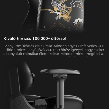
Kiváló hímzés 100,000+ öltéssel
IP együttműködés kialakítása. Minden egyes Craft Series KOI
Edition minta lenyűgöző 260 000 öltést igényel, hogy ezeket
a bonyolult mintákat életre keltse. Minden minta megfelel az
ASTM D4060 H-3 szabványnak, színtartóssága pedig
meghaladja a 4-es szintet, így a szék évekig megőrzi "Day 1"
hangulatát.