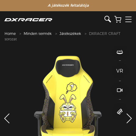
A játékszék feltalálója
Home
Minden termék
Játékszékek
DXRACER CRAFT
sorozat
VR