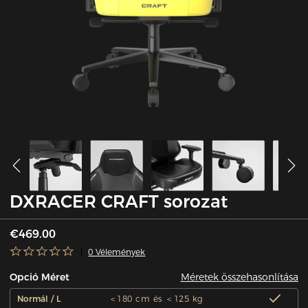
DXRACER CRAFT sorozat
€469.00
0 Vélemények
Méretek összehasonlítása
Opció Méret
Normál / L
＜180 cm és ＜125 kg