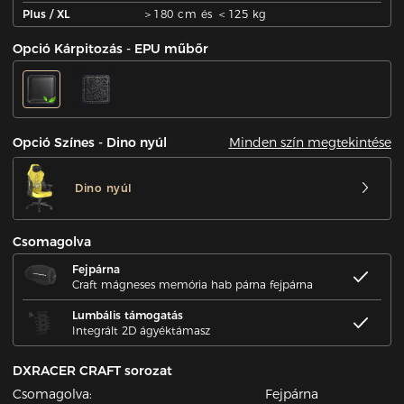
Plus / XL
＞180 cm és ＜125 kg
Opció Kárpitozás - EPU műbőr
Minden szín megtekintése
Opció Színes - Dino nyúl
Dino nyúl
Csomagolva
Fejpárna
Craft mágneses memória hab párna fejpárna
Lumbális támogatás
Integrált 2D ágyéktámasz
DXRACER CRAFT sorozat
Csomagolva:
Fejpárna