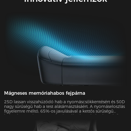
Mágneses memóriahabos fejpárna
25D lassan visszahúzódó hab a nyomáscsökkentésért és 50D
nagy sűrűségű hab a test alátámasztásáért. A nyomáseloszlás
figyelemre méltó, 65%-os javulásával a kettős sűrűségű
habunk egyenletesen osztja el a súlyt és oszlatja el a csípőre
és a lábakra nehezedő nyomást. Nulla nyomás az egész
napos kényelemért!