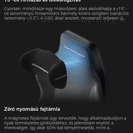
Gyorsan, mindössze egy másodperc alatt aktiválhatja a ±15°-
os tartományú hintamódot bármely kívánt szögben (variációs
tartomány＜0,3°). A GSG által tesztelt, mostantól teljesen új
szintre emelheti a láb kényelmét, akár játék, akár fekvés, akár
filmnézés közben.
Zéró nyomású fejtámla
A mágneses fejtámlát úgy tervezték, hogy alkalmazkodjon a
nyak természetes görbületéhez, és jelentősen enyhíti a
merevséget, így akár 60%-kal kényelmesebb, mint a
hagyományos fejtámlák. Az 50 kg/m³ sűrűségű, 12 cm-es