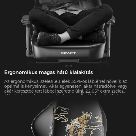
Ergonomikus magas hátú kialakítás
Az ergonomikus, szélesített élek 35%-os lábtérrel növelik az
optimális kényelmet. Akár egyenesen, akár hátradőlve, vagy
akár keresztbe tett lábbal szeretne ülni, 22,65'' extra széles
ülőpárnánkat úgy terveztük, hogy az Ön által preferált összes
pozíciót támogassa.