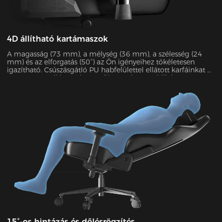
4D állítható kartámaszok
A magasság (73 mm), a mélység (36 mm), a szélesség (24
mm) és az elforgatás (50°) az Ön igényeihez tökéletesen
igazítható. Csúszásgátló PU habfelülettel ellátott karfáinkat az
SGS 60 000 cikluson keresztül tesztelte a stabilitás
garantálása érdekében. Akár 15 kg-ot is elbírnak, és a
könyöknyomás 48%-át enyhítik.
15°-os hintázás és dőlésrögzítés