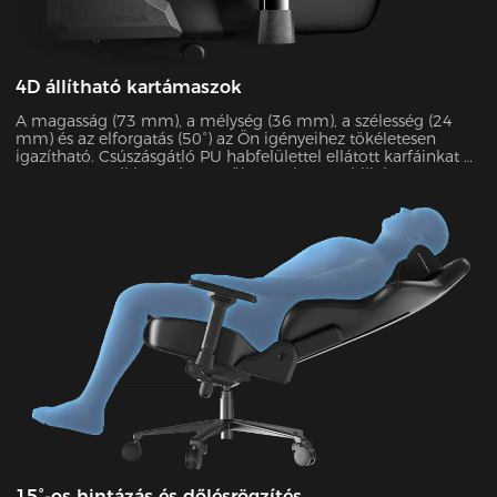
4D állítható kartámaszok
A magasság (73 mm), a mélység (36 mm), a szélesség (24
mm) és az elforgatás (50°) az Ön igényeihez tökéletesen
igazítható. Csúszásgátló PU habfelülettel ellátott karfáinkat az
SGS 60 000 cikluson keresztül tesztelte a stabilitás
garantálása érdekében. Akár 15 kg-ot is elbírnak, és a
könyöknyomás 48%-át enyhítik.
15°-os hintázás és dőlésrögzítés