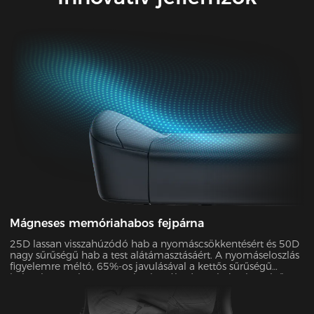
Mágneses memóriahabos fejpárna
25D lassan visszahúzódó hab a nyomáscsökkentésért és 50D
nagy sűrűségű hab a test alátámasztásáért. A nyomáseloszlás
figyelemre méltó, 65%-os javulásával a kettős sűrűségű
habunk egyenletesen osztja el a súlyt és oszlatja el a csípőre
és a lábakra nehezedő nyomást. Nulla nyomás az egész
napos kényelemért!