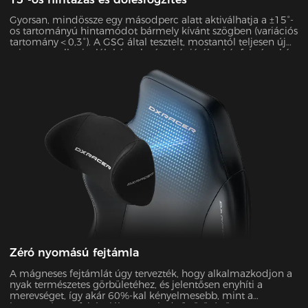
Gyorsan, mindössze egy másodperc alatt aktiválhatja a ±15°-
os tartományú hintamódot bármely kívánt szögben (variációs
tartomány＜0,3°). A GSG által tesztelt, mostantól teljesen új
szintre emelheti a láb kényelmét, akár játék, akár fekvés, akár
filmnézés közben.
Zéró nyomású fejtámla
A mágneses fejtámlát úgy tervezték, hogy alkalmazkodjon a
nyak természetes görbületéhez, és jelentősen enyhíti a
merevséget, így akár 60%-kal kényelmesebb, mint a
hagyományos fejtámlák. Az 50 kg/m³ sűrűségű, 12 cm-es