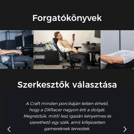
magasságállítással dinamikusan igazodik a nyak Cobb-
szögéhez (28°-34°).
Forgatókönyvek
Szerkesztők választása
A Craft minden porcikáján tetten érhető,
hogy a DXRacer nagyon érti a dolgát.
Megnéztük, mitől lesz igazán kényelmes és
szerethető egy szék, amit kifejezetten
gamereknek terveztek.