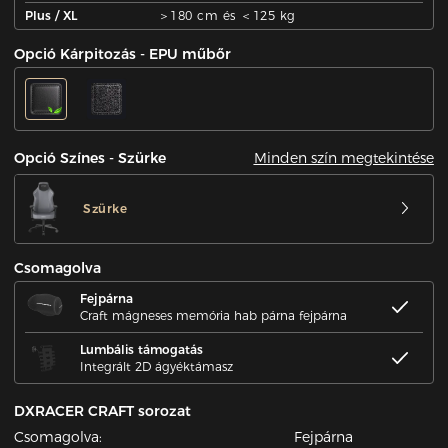
Plus / XL
＞180 cm és ＜125 kg
Opció Kárpitozás - EPU műbőr
Minden szín megtekintése
Opció Színes - Szürke
Szürke
Csomagolva
Fejpárna
Craft mágneses memória hab párna fejpárna
Lumbális támogatás
Integrált 2D ágyéktámasz
DXRACER CRAFT sorozat
Csomagolva:
Fejpárna