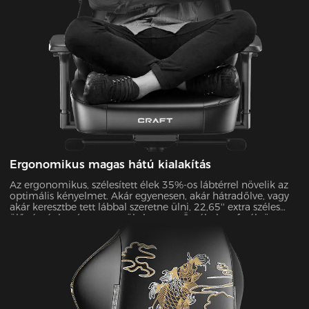
Ergonomikus magas hátú kialakítás
Az ergonomikus, szélesített élek 35%-os lábtérrel növelik az
optimális kényelmet. Akár egyenesen, akár hátradőlve, vagy
akár keresztbe tett lábbal szeretne ülni, 22,65'' extra széles
ülőpárnánkat úgy terveztük, hogy az Ön által preferált összes
pozíciót támogassa.