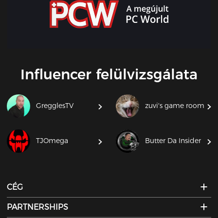
Influencer felülvizsgálata
GregglesTV
zuvi's game room
TJOmega
Butter Da Insider
CÉG
PARTNERSHIPS