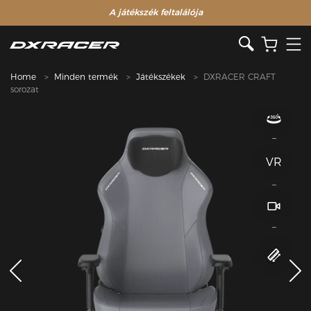
A játékszék feltalálója
Home
Minden termék
Játékszékek
DXRACER CRAFT
sorozat
VR