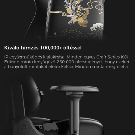
Kiváló hímzés 100,000+ öltéssel
IP együttműködés kialakítása. Minden egyes Craft Series KOI
Edition minta lenyűgöző 260 000 öltést igényel, hogy ezeket
a bonyolult mintákat életre keltse. Minden minta megfelel az
ASTM D4060 H-3 szabványnak, színtartóssága pedig
meghaladja a 4-es szintet, így a szék évekig megőrzi "Day 1"
hangulatát.