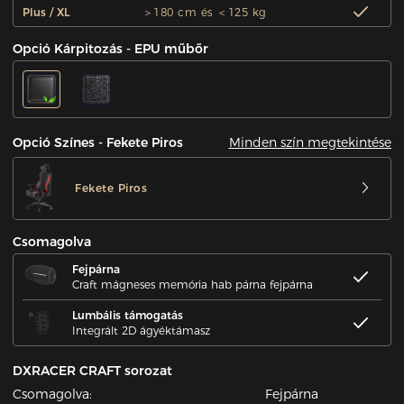
Plus / XL
＞180 cm és ＜125 kg
Opció Kárpitozás - EPU műbőr
Minden szín megtekintése
Opció Színes - Fekete Piros
Fekete Piros
Csomagolva
Fejpárna
Craft mágneses memória hab párna fejpárna
Lumbális támogatás
Integrált 2D ágyéktámasz
DXRACER CRAFT sorozat
Csomagolva:
Fejpárna