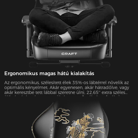
Ergonomikus magas hátú kialakítás
Az ergonomikus, szélesített élek 35%-os lábtérrel növelik az
optimális kényelmet. Akár egyenesen, akár hátradőlve, vagy
akár keresztbe tett lábbal szeretne ülni, 22,65'' extra széles
ülőpárnánkat úgy terveztük, hogy az Ön által preferált összes
pozíciót támogassa.