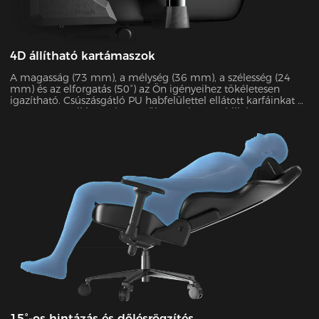
4D állítható kartámaszok
A magasság (73 mm), a mélység (36 mm), a szélesség (24
mm) és az elforgatás (50°) az Ön igényeihez tökéletesen
igazítható. Csúszásgátló PU habfelülettel ellátott karfáinkat az
SGS 60 000 cikluson keresztül tesztelte a stabilitás
garantálása érdekében. Akár 15 kg-ot is elbírnak, és a
könyöknyomás 48%-át enyhítik.
15°-os hintázás és dőlésrögzítés