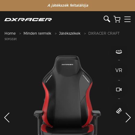
A játékszék feltalálója
Home
Minden termék
Játékszékek
DXRACER CRAFT
sorozat
VR