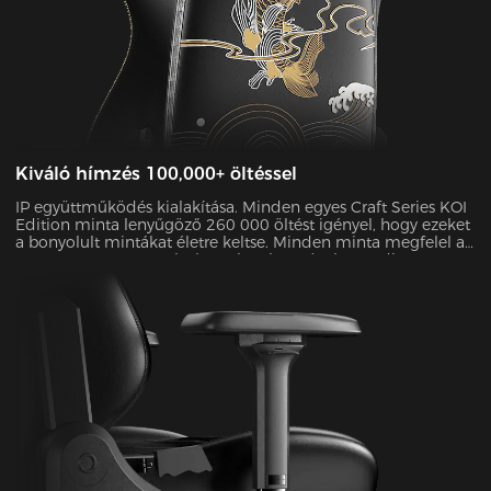
Kiváló hímzés 100,000+ öltéssel
IP együttműködés kialakítása. Minden egyes Craft Series KOI
Edition minta lenyűgöző 260 000 öltést igényel, hogy ezeket
a bonyolult mintákat életre keltse. Minden minta megfelel az
ASTM D4060 H-3 szabványnak, színtartóssága pedig
meghaladja a 4-es szintet, így a szék évekig megőrzi "Day 1"
hangulatát.