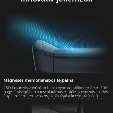
Mágneses memóriahabos fejpárna
25D lassan visszahúzódó hab a nyomáscsökkentésért és 50D
nagy sűrűségű hab a test alátámasztásáért. A nyomáseloszlás
figyelemre méltó, 65%-os javulásával a kettős sűrűségű
habunk egyenletesen osztja el a súlyt és oszlatja el a csípőre
és a lábakra nehezedő nyomást. Nulla nyomás az egész
napos kényelemért!