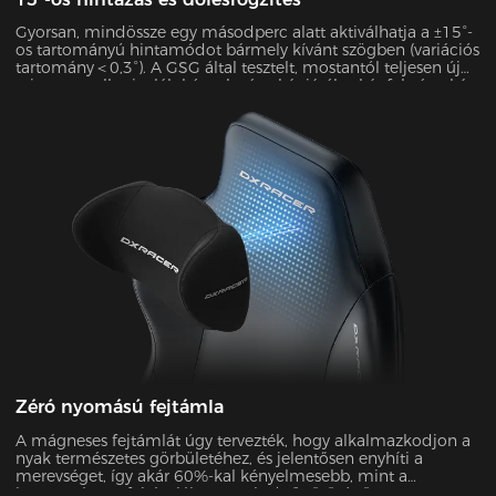
Gyorsan, mindössze egy másodperc alatt aktiválhatja a ±15°-
os tartományú hintamódot bármely kívánt szögben (variációs
tartomány＜0,3°). A GSG által tesztelt, mostantól teljesen új
szintre emelheti a láb kényelmét, akár játék, akár fekvés, akár
filmnézés közben.
Zéró nyomású fejtámla
A mágneses fejtámlát úgy tervezték, hogy alkalmazkodjon a
nyak természetes görbületéhez, és jelentősen enyhíti a
merevséget, így akár 60%-kal kényelmesebb, mint a
hagyományos fejtámlák. Az 50 kg/m³ sűrűségű, 12 cm-es