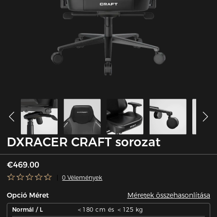
DXRACER CRAFT sorozat
€469.00
0 Vélemények
Méretek összehasonlítása
Opció Méret
Normál / L
＜180 cm és ＜125 kg