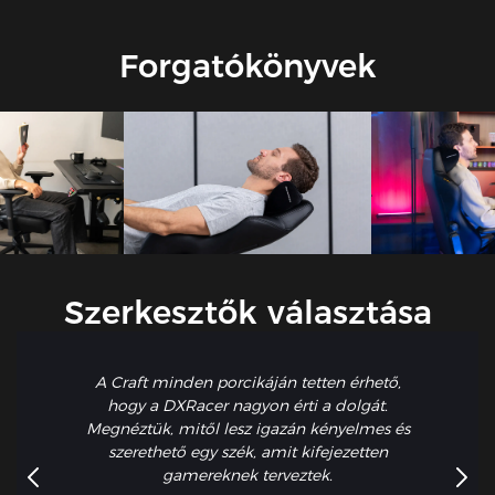
magasságállítással dinamikusan igazodik a nyak Cobb-
szögéhez (28°-34°).
Forgatókönyvek
Szerkesztők választása
A Craft minden porcikáján tetten érhető,
hogy a DXRacer nagyon érti a dolgát.
Megnéztük, mitől lesz igazán kényelmes és
szerethető egy szék, amit kifejezetten
gamereknek terveztek.