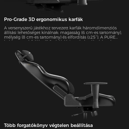
Pro-Grade 3D ergonomikus karfák
A versenyszerű játékhoz tervezett karfák háromdimenziós
állítási lehetőséget kínálnak: magasság (6 cm-es tartomány),
mélység (8 cm-es tartomány) és elfordítás (±25°). A PURE
habbevonatú felület (0,8 súrlódási együttható) a kényelmet a
tartóssággal ötvözi, akár 10 kg súlyt is elbír, miközben
kivételes stabilitást biztosít intenzív játékmenetek során.
Több forgatókönyv végtelen beállítása