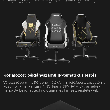
oldaltartás érdekében. A versenykategóriás EPU bőr
(szakítószilárdság ≥80N/cm²) nulla kopás mellett teljesítette
az SGS 20 000 ciklusos kopási tesztjét, miközben 45%-kal
javította az oldalsó visszatartó erőt.
Korlátozott példányszámú IP-tematikus festés
Válassz több mint 30 trendi játék/animáció/sportcsapat téma
közül (pl. Final Fantasy, NRG Team, SPY×FAMILY), amelyek
nano-UV bevonat technológiával és hímzett részletekkel
kombináltak. A Grade 4 szabványokat meghaladó
színtartósággal a karcálló felület korlátlan ideig megőrzi az
újszerű megjelenést.