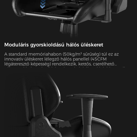
Moduláris gyorskioldású hálós üléskeret
A standard memóriahabon (50kg/m³ sűrűség) túl ez az
innovatív üléskeret lélegző hálós panellel (45CFM
légáteresztő képesség) rendelkezik, kettős, cserélhető
változatokkal. A végső kényelem érdekében kialakított teljes
váz mindössze 30 másodperc alatt szétszerelhető és újra
összeszerelhető. A nyári hónapokban ez a hálós konfiguráció
hatékonyan csökkenti az ülésfelület hőmérsékletét 5-8°C-kal,
amint azt infravörös hőkamerás vizsgálatokkal igazolták.