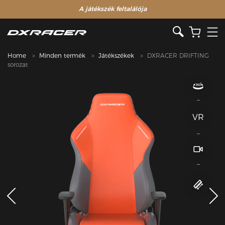
A játékszék feltalálója
Home
Minden termék
Játékszékek
DXRACER DRIFTING
sorozat
VR