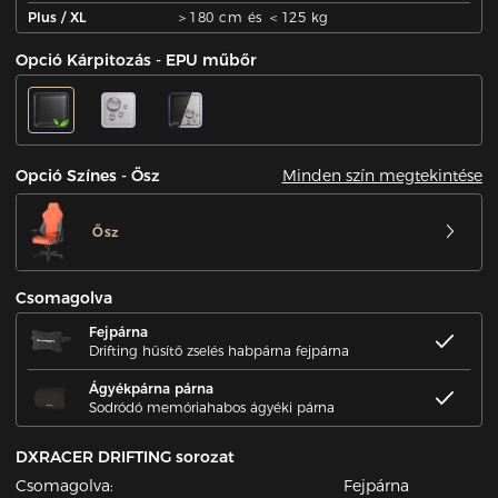
Plus / XL
＞180 cm és ＜125 kg
Opció Kárpitozás - EPU műbőr
Minden szín megtekintése
Opció Színes - Ősz
Ősz
Csomagolva
Fejpárna
Drifting hűsítő zselés habpárna fejpárna
Ágyékpárna párna
Sodródó memóriahabos ágyéki párna
DXRACER DRIFTING sorozat
Csomagolva:
Fejpárna