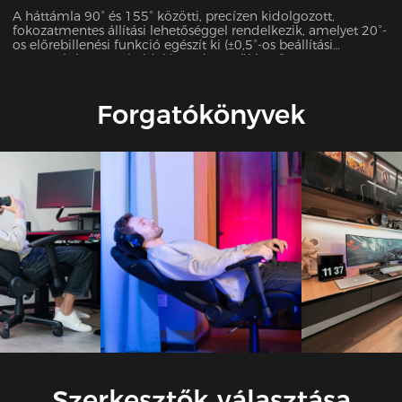
A háttámla 90° és 155° közötti, precízen kidolgozott,
fokozatmentes állítási lehetőséggel rendelkezik, amelyet 20°-
os előrebillenési funkció egészít ki (±0,5°-os beállítási
pontosság). Ez a sokoldalú rendszer zökkenőmentesen
alkalmazkodik 7 különböző használati forgatókönyvhöz,
beleértve az irodai munkát, a játékot, a filmnézést és még sok
mást, optimális alátámasztást biztosítva minden
Forgatókönyvek
tevékenységhez.
Szerkesztők választása