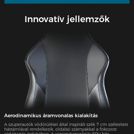
Innovatív jellemzők
Aerodinamikus áramvonalas kialakítás
A szuperautók vödörülései által inspirált szék 7 cm szélesített
háttámlával rendelkezik, oldalsó szárnyakkal a fokozott