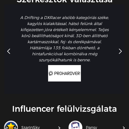
A Drifting a DXRacer alsóbb kategóriás széke,
kagylós kialakítással, hátsó felünk által
kifejezetten jóra értékelt kényelemmel. Teljes
körű beállíthatóságot kínál, 3D-ben állítható
kartámaszokkal, fej- és derékpárnával.
Háttámlája 135 fokban dönthető, a
hintafunkcióval kombinálva még
szunyókálhatunk is benne.
Influencer felülvizsgálata
StarInSky
Pansy