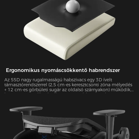
Ergonomikus nyomáscsökkentő habrendszer
Az 55D nagy rugalmasságú habszivacs egy 3D ívelt
támasztórendszerrel (2,5 cm-es keresztcsonti zóna mélyedés
+ 12 cm-es görbületi sugár az oldalsó szárnyakon) működik,
hogy pontosan illeszkedjen a testtartáshoz. A Tekscan
nyomástérképezéssel igazoltan 55%-kal javítja a
nyomáseloszlás egyenletességét és 38%-kal csökkenti a
csúcsnyomást 4 órás ülés során.