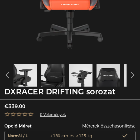
DXRACER DRIFTING sorozat
€339.00
0 Vélemények
Méretek összehasonlítása
Opció Méret
Normál / L
＜180 cm és ＜125 kg