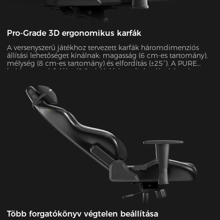
Pro-Grade 3D ergonomikus karfák
A versenyszerű játékhoz tervezett karfák háromdimenziós
állítási lehetőséget kínálnak: magasság (6 cm-es tartomány),
mélység (8 cm-es tartomány) és elfordítás (±25°). A PURE
habbevonatú felület (0,8 súrlódási együttható) a kényelmet a
tartóssággal ötvözi, akár 10 kg súlyt is elbír, miközben
kivételes stabilitást biztosít intenzív játékmenetek során.
Több forgatókönyv végtelen beállítása