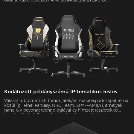
oldaltartás érdekében. A versenykategóriás EPU bőr
(szakítószilárdság ≥80N/cm²) nulla kopás mellett teljesítette
az SGS 20 000 ciklusos kopási tesztjét, miközben 45%-kal
javította az oldalsó visszatartó erőt.
Korlátozott példányszámú IP-tematikus festés
Válassz több mint 30 trendi játék/animáció/sportcsapat téma
közül (pl. Final Fantasy, NRG Team, SPY×FAMILY), amelyek
nano-UV bevonat technológiával és hímzett részletekkel
kombináltak. A Grade 4 szabványokat meghaladó
színtartósággal a karcálló felület korlátlan ideig megőrzi az
újszerű megjelenést.