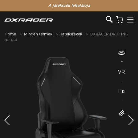
A játékszék feltalálója
Home
Minden termék
Játékszékek
DXRACER DRIFTING
sorozat
VR