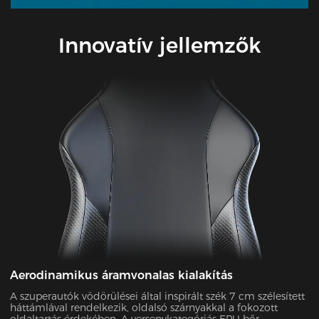
Innovatív jellemzők
Aerodinamikus áramvonalas kialakítás
A szuperautók vödörülései által inspirált szék 7 cm szélesített
háttámlával rendelkezik, oldalsó szárnyakkal a fokozott