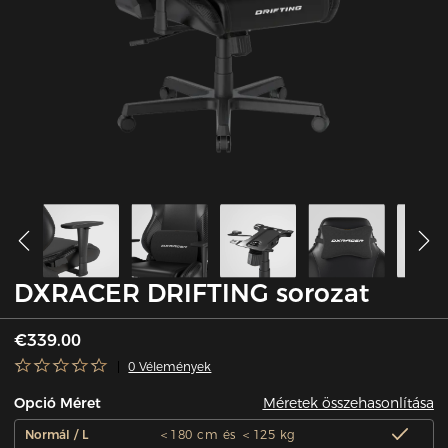
DXRACER DRIFTING sorozat
€339.00
0 Vélemények
Méretek összehasonlítása
Opció Méret
Normál / L
＜180 cm és ＜125 kg