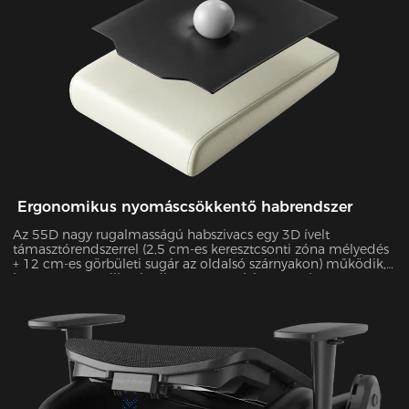
Ergonomikus nyomáscsökkentő habrendszer
Az 55D nagy rugalmasságú habszivacs egy 3D ívelt
támasztórendszerrel (2,5 cm-es keresztcsonti zóna mélyedés
+ 12 cm-es görbületi sugár az oldalsó szárnyakon) működik,
hogy pontosan illeszkedjen a testtartáshoz. A Tekscan
nyomástérképezéssel igazoltan 55%-kal javítja a
nyomáseloszlás egyenletességét és 38%-kal csökkenti a
csúcsnyomást 4 órás ülés során.