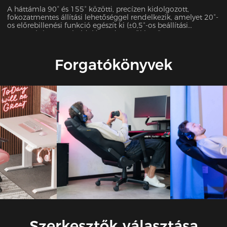
A háttámla 90° és 155° közötti, precízen kidolgozott,
fokozatmentes állítási lehetőséggel rendelkezik, amelyet 20°-
os előrebillenési funkció egészít ki (±0,5°-os beállítási
pontosság). Ez a sokoldalú rendszer zökkenőmentesen
alkalmazkodik 7 különböző használati forgatókönyvhöz,
beleértve az irodai munkát, a játékot, a filmnézést és még sok
mást, optimális alátámasztást biztosítva minden
Forgatókönyvek
tevékenységhez.
Szerkesztők választása