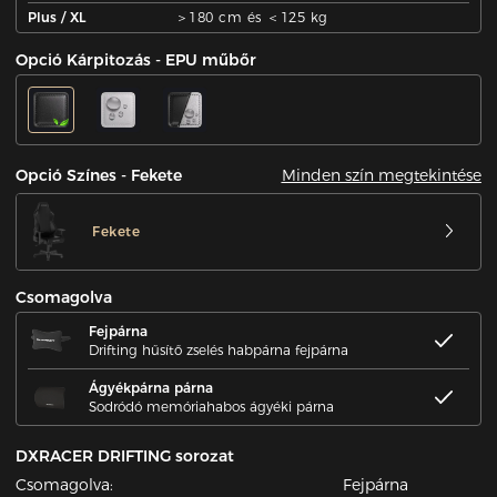
Plus / XL
＞180 cm és ＜125 kg
Opció Kárpitozás - EPU műbőr
Minden szín megtekintése
Opció Színes - Fekete
Fekete
Csomagolva
Fejpárna
Drifting hűsítő zselés habpárna fejpárna
Ágyékpárna párna
Sodródó memóriahabos ágyéki párna
DXRACER DRIFTING sorozat
Csomagolva:
Fejpárna