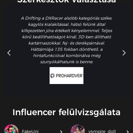
A Drifting a DXRacer alsóbb kategóriás széke,
kagylós kialakítással, hátsó felünk által
kifejezetten jóra értékelt kényelemmel. Teljes
körű beállíthatóságot kínál, 3D-ben állítható
kartámaszokkal, fej- és derékpárnával.
Háttámlája 135 fokban dönthető, a
hintafunkcióval kombinálva még
szunyókálhatunk is benne.
Influencer felülvizsgálata
FakeUni
v4mpire_doll