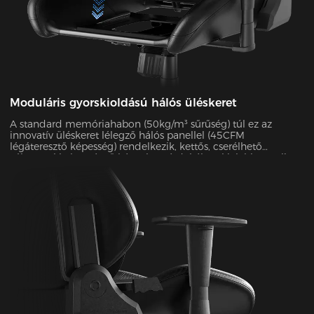
Moduláris gyorskioldású hálós üléskeret
A standard memóriahabon (50kg/m³ sűrűség) túl ez az
innovatív üléskeret lélegző hálós panellel (45CFM
légáteresztő képesség) rendelkezik, kettős, cserélhető
változatokkal. A végső kényelem érdekében kialakított teljes
váz mindössze 30 másodperc alatt szétszerelhető és újra
összeszerelhető. A nyári hónapokban ez a hálós konfiguráció
hatékonyan csökkenti az ülésfelület hőmérsékletét 5-8°C-kal,
amint azt infravörös hőkamerás vizsgálatokkal igazolták.