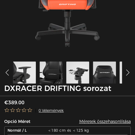
DXRACER DRIFTING sorozat
€389.00
0 Vélemények
Méretek összehasonlítása
Opció Méret
Normál / L
＜180 cm és ＜125 kg