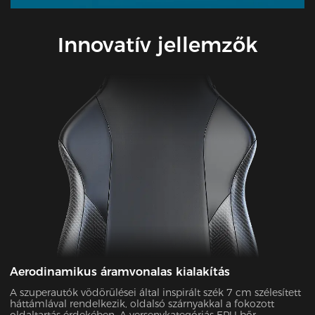
Innovatív jellemzők
Aerodinamikus áramvonalas kialakítás
A szuperautók vödörülései által inspirált szék 7 cm szélesített
háttámlával rendelkezik, oldalsó szárnyakkal a fokozott