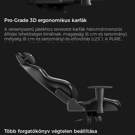
Pro-Grade 3D ergonomikus karfák
A versenyszerű játékhoz tervezett karfák háromdimenziós
állítási lehetőséget kínálnak: magasság (6 cm-es tartomány),
mélység (8 cm-es tartomány) és elfordítás (±25°). A PURE
habbevonatú felület (0,8 súrlódási együttható) a kényelmet a
tartóssággal ötvözi, akár 10 kg súlyt is elbír, miközben
kivételes stabilitást biztosít intenzív játékmenetek során.
Több forgatókönyv végtelen beállítása