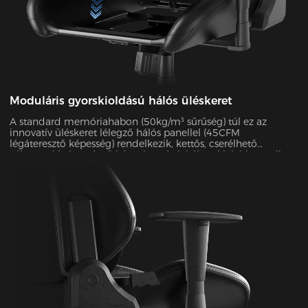
Moduláris gyorskioldású hálós üléskeret
A standard memóriahabon (50kg/m³ sűrűség) túl ez az
innovatív üléskeret lélegző hálós panellel (45CFM
légáteresztő képesség) rendelkezik, kettős, cserélhető
változatokkal. A végső kényelem érdekében kialakított teljes
váz mindössze 30 másodperc alatt szétszerelhető és újra
összeszerelhető. A nyári hónapokban ez a hálós konfiguráció
hatékonyan csökkenti az ülésfelület hőmérsékletét 5-8°C-kal,
amint azt infravörös hőkamerás vizsgálatokkal igazolták.