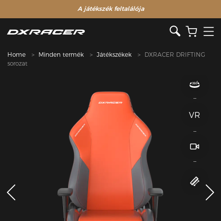
A játékszék feltalálója
Home
Minden termék
Játékszékek
DXRACER DRIFTING
sorozat
VR