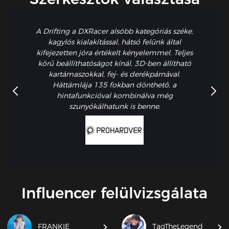
A Drifting a DXRacer alsóbb kategóriás széke,
kagylós kialakítással, hátsó felünk által
kifejezetten jóra értékelt kényelemmel. Teljes
körű beállíthatóságot kínál, 3D-ben állítható
kartámaszokkal, fej- és derékpárnával.
Háttámlája 135 fokban dönthető, a
hintafunkcióval kombinálva még
szunyókálhatunk is benne.
Influencer felülvizsgálata
FRANKIE
TagTheLegend