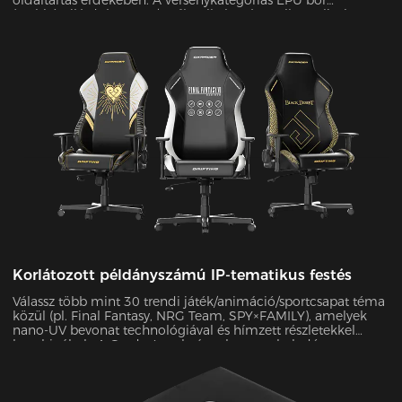
oldaltartás érdekében. A versenykategóriás EPU bőr
(szakítószilárdság ≥80N/cm²) nulla kopás mellett teljesítette
az SGS 20 000 ciklusos kopási tesztjét, miközben 45%-kal
javította az oldalsó visszatartó erőt.
Korlátozott példányszámú IP-tematikus festés
Válassz több mint 30 trendi játék/animáció/sportcsapat téma
közül (pl. Final Fantasy, NRG Team, SPY×FAMILY), amelyek
nano-UV bevonat technológiával és hímzett részletekkel
kombináltak. A Grade 4 szabványokat meghaladó
színtartósággal a karcálló felület korlátlan ideig megőrzi az
újszerű megjelenést.