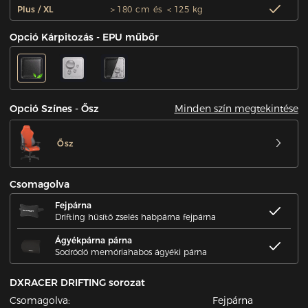
Plus / XL
＞180 cm és ＜125 kg
Opció Kárpitozás - EPU műbőr
Minden szín megtekintése
Opció Színes - Ősz
Ősz
Csomagolva
Fejpárna
Drifting hűsítő zselés habpárna fejpárna
Ágyékpárna párna
Sodródó memóriahabos ágyéki párna
DXRACER DRIFTING sorozat
Csomagolva:
Fejpárna