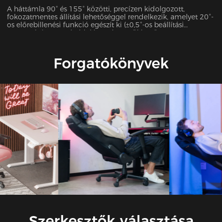
A háttámla 90° és 155° közötti, precízen kidolgozott,
fokozatmentes állítási lehetőséggel rendelkezik, amelyet 20°-
os előrebillenési funkció egészít ki (±0,5°-os beállítási
pontosság). Ez a sokoldalú rendszer zökkenőmentesen
alkalmazkodik 7 különböző használati forgatókönyvhöz,
beleértve az irodai munkát, a játékot, a filmnézést és még sok
mást, optimális alátámasztást biztosítva minden
Forgatókönyvek
tevékenységhez.
Szerkesztők választása