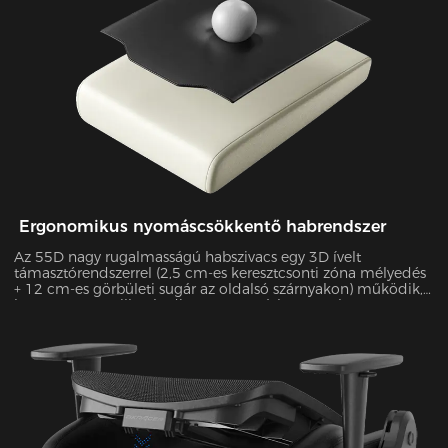
Ergonomikus nyomáscsökkentő habrendszer
Az 55D nagy rugalmasságú habszivacs egy 3D ívelt
támasztórendszerrel (2,5 cm-es keresztcsonti zóna mélyedés
+ 12 cm-es görbületi sugár az oldalsó szárnyakon) működik,
hogy pontosan illeszkedjen a testtartáshoz. A Tekscan
nyomástérképezéssel igazoltan 55%-kal javítja a
nyomáseloszlás egyenletességét és 38%-kal csökkenti a
csúcsnyomást 4 órás ülés során.