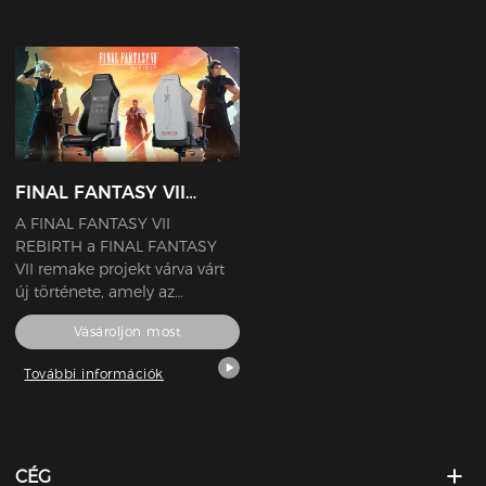
tervezésű CRAFT sorozatú
irányítanak, bázisokat
gamer szék kollekciót biztosít
építenek, és a korszak
az egész jubileumi esemény
bonyolult politikai viszonyai
során történő használatra.
között navigálnak.
FINAL FANTASY VII
REBIRTH
A FINAL FANTASY VII
REBIRTH a FINAL FANTASY
VII remake projekt várva várt
új története, amely az
ikonikus eredeti játék három
Vásároljon most
önálló címre történő
újragondolása az eredeti
További információk
alkotók által. Ebben a
játékban a játékosok
különböző új elemeket
élvezhetnek a történet
kibontakozása során,
CÉG