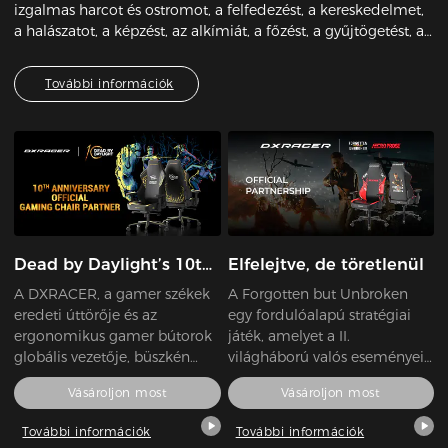
izgalmas harcot és ostromot, a felfedezést, a kereskedelmet,
a halászatot, a képzést, az alkímiát, a főzést, a gyűjtögetést, a
vadászatot és még sok mást a hatalmas nyílt világban.
További információk
Dead by Daylight’s 10th
Elfelejtve, de töretlenül
Anniversary
A DXRACER, a gamer székek
A Forgotten but Unbroken
eredeti úttörője és az
egy fordulóalapú stratégiai
ergonomikus gamer bútorok
játék, amelyet a II.
globális vezetője, büszkén
világháború valós eseményei
jelenti be, hogy szponzora a
és meg nem énekelt hősei
Vásároljon most
Vásároljon most
Dead by Daylight hivatalos
ihlettek. A játékosok az
10. évfordulós ünnepségének.
ellenállók szerepét veszik át
További információk
További információk
A vállalat egy exkluzív, egyedi
Közép-Európában, katonákat