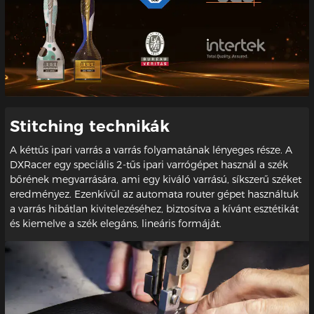
Stitching technikák
A kéttűs ipari varrás a varrás folyamatának lényeges része. A
DXRacer egy speciális 2-tűs ipari varrógépet használ a szék
bőrének megvarrására, ami egy kiváló varrású, síkszerű széket
eredményez. Ezenkívül az automata router gépet használtuk
a varrás hibátlan kivitelezéséhez, biztosítva a kívánt esztétikát
és kiemelve a szék elegáns, lineáris formáját.