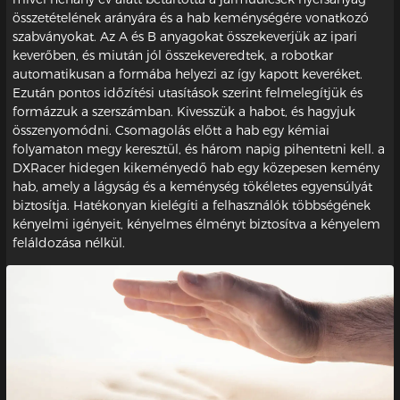
összetételének arányára és a hab keménységére vonatkozó
szabványokat. Az A és B anyagokat összekeverjük az ipari
keverőben, és miután jól összekeveredtek, a robotkar
automatikusan a formába helyezi az így kapott keveréket.
Ezután pontos időzítési utasítások szerint felmelegítjük és
formázzuk a szerszámban. Kivesszük a habot, és hagyjuk
összenyomódni. Csomagolás előtt a hab egy kémiai
folyamaton megy keresztül, és három napig pihentetni kell. a
DXRacer hidegen kikeményedő hab egy közepesen kemény
hab, amely a lágyság és a keménység tökéletes egyensúlyát
biztosítja. Hatékonyan kielégíti a felhasználók többségének
kényelmi igényeit, kényelmes élményt biztosítva a kényelem
feláldozása nélkül.