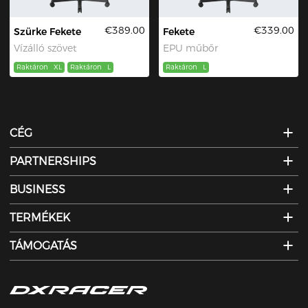
€389.00
€339.00
Szürke Fekete
Fekete
Vízálló szövet
EPU műbőr
Raktáron
XL
Raktáron
L
Raktáron
L
CÉG
PARTNERSHIPS
BUSINESS
TERMÉKEK
TÁMOGATÁS