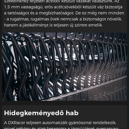
Székeinkhez teljesen acélból készült vázakat választunk. Az
1,5 mm vastagságú, erős acélcsövekből készült váz biztosítja
a tartósságot és a megbízhatóságot. De ez még nem minden
- a rugalmas, rugalmas övek nemcsak a biztonságot növelik,
hanem a játékélményt is teljesen új szintre emelik.
Hidegkeményedő hab
A DXRacer teljesen automatizált gyártósorral rendelkezik,
mivel néhány év alatt betartotta a járműülések nyersanyag-