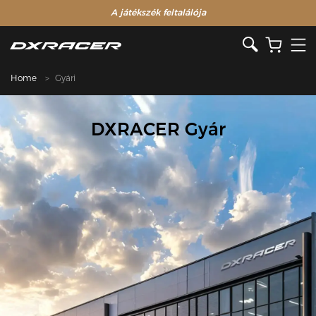
A játékszék feltalálója
Home
Gyári
DXRACER Gyár