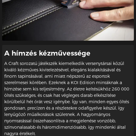
A hímzés kézművessége
A Craft sorozatú játékszék kiemelkedik versenytársai közül
kiváló kézműves kivitelezésével, elegáns kialakításával és
finom tapintásával, ami miatt népszerű az esportok
szerelmesei körében. Ezeknek a KOI Edition mintáknak a
hímzése sem kis teljesítmény. Az életre keltésükhöz 260 000
öltés szükséges, és csak hat végleges darab elkészítése
körülbelül hét órát vesz igénybe. Így van, minden egyes öltés
gondosan, precízen és a részletekre odafigyelve készül, így
lenyűgöző műalkotások születnek. A hagyományos
nyomtatással összehasonlítva a megjelenése vonzóbb,
színvonalasabb és háromdimenziósabb, így mindenki által
nagyra értékelt.