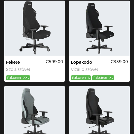
€599.00
€339.00
Fekete
Lopakodó
Szőtt szövet
Vízálló szövet
Raktáron
XXL
Raktáron
L
Raktáron
XL