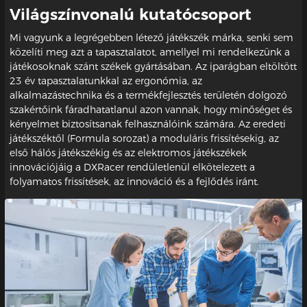
Világszínvonalú kutatócsoport
Mi vagyunk a legrégebben létező játékszék márka, senki sem
közelíti meg azt a tapasztalatot, amellyel mi rendelkezünk a
játékosoknak szánt székek gyártásában. Az iparágban eltöltött
23 év tapasztalatunkkal az ergonómia, az
alkalmazástechnika és a termékfejlesztés területén dolgozó
szakértőink fáradhatatlanul azon vannak, hogy minőséget és
kényelmet biztosítsanak felhasználóink számára. Az eredeti
játékszéktől (Formula sorozat) a moduláris frissítésekig, az
első hálós játékszékig és az elektromos játékszékek
innovációjáig a DXRacer rendületlenül elkötelezett a
folyamatos frissítések, az innováció és a fejlődés iránt.