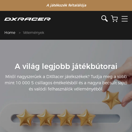
A játékszék feltalálója
Home
Vélemények
A világ legjobb játékbútorai
Mitől nagyszerűek a DXRacer játékszékek? Tudja meg a több
mint 10 000 5 csillagos értékelésből és a nagyra becsült sajtó
és valódi felhasználók véleményéből.